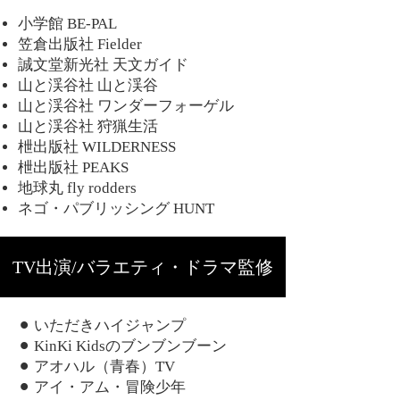
小学館
BE-PAL
笠倉出版社
Fielder
誠文堂新光社
天文ガイド
山と渓谷社
山と渓谷
山と渓谷社 ワンダーフォーゲル
山と渓谷社 狩猟生活
枻出版社
WILDERNESS
枻出版社
PEAKS
地球丸 fly rodders
ネゴ・パブリッシング
HUNT
TV出演/バラエティ・ドラマ監修
⚫︎
いただきハイジャンプ
⚫︎
KinKi Kidsのブンブンブーン
⚫︎
アオハル（青春）TV
⚫︎
アイ・アム・冒険少年