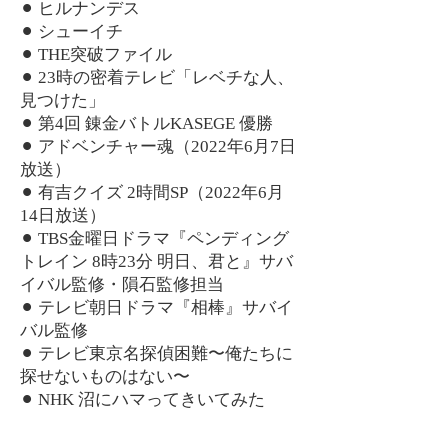
⚫︎
ヒルナンデス
⚫︎
シューイチ
⚫︎
THE突破ファイル
⚫︎
23時の密着テレビ「レベチな人、
見つけた」
⚫︎ 第4回 錬金バトルKASEGE 優勝
⚫︎ アドベンチャー魂（2022年6月7日
放送）
⚫︎ 有吉クイズ 2時間SP（2022年6月
14日放送）
⚫︎ TBS金曜日ドラマ『ペンディング
トレイン 8時23分 明日、君と』サバ
イバル監修・隕石監修担当
⚫︎ テレビ朝日ドラマ『相棒』サバイ
バル監修
⚫︎ テレビ東京名探偵困難〜俺たちに
探せないものはない〜
⚫︎ NHK 沼にハマってきいてみた